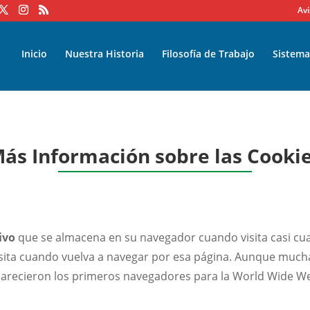
Avi
Inicio
Nuestra Historia
Filosofía de Trabajo
Sistema
ás Información sobre las Cooki
ivo
que se almacena en su navegador cuando visita casi cual
isita cuando vuelva a navegar por esa página. Aunque much
parecieron los primeros navegadores para la World Wide W