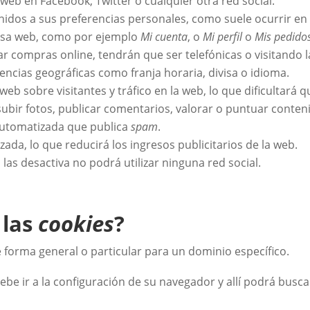
eb en Facebook, Twitter o cualquier otra red social.
nidos a sus preferencias personales, como suele ocurrir en 
 esa web, como por ejemplo
Mi cuenta
, o
Mi perfil
o
Mis pedido
ar compras online, tendrán que ser telefónicas o visitando la
encias geográficas como franja horaria, divisa o idioma.
 web sobre visitantes y tráfico en la web, lo que dificultará 
 subir fotos, publicar comentarios, valorar o puntuar conte
automatizada que publica
spam
.
ada, lo que reducirá los ingresos publicitarios de la web.
si las desactiva no podrá utilizar ninguna red social.
 las
cookies
?
e forma general o particular para un dominio específico.
ebe ir a la configuración de su navegador y allí podrá busca