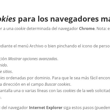
okies
para los navegadores má
er a una
cookie
determinada del navegador
Chrome
. Nota: 
diante el menú Archivo o bien pinchando el icono de person
pción
Mostrar opciones avanzadas
.
nido
.
e sitios
.
ies
ordenadas por dominio. Para que le sea más fácil encon
la dirección en el campo
Buscar cookies
.
pantalla una o varias líneas con las
cookies
de la web solicita
.
s
del navegador
Internet Explorer
siga estos pasos (pueden 