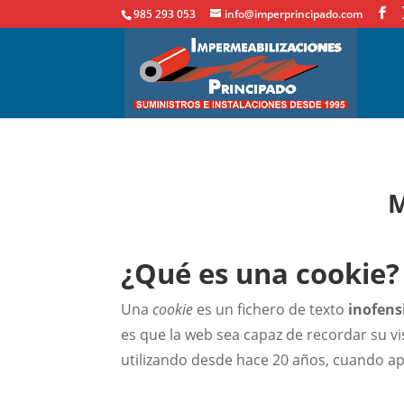
985 293 053
info@imperprincipado.com
M
¿Qué es una cookie?
Una
cookie
es un fichero de texto
inofens
es que la web sea capaz de recordar su v
utilizando desde hace 20 años, cuando a