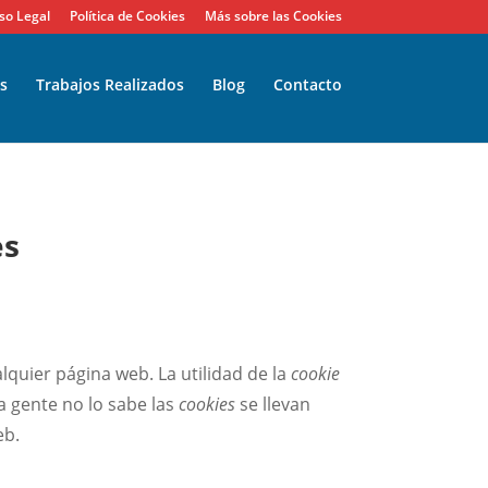
so Legal
Política de Cookies
Más sobre las Cookies
s
Trabajos Realizados
Blog
Contacto
es
quier página web. La utilidad de la
cookie
a gente no lo sabe las
cookies
se llevan
eb.